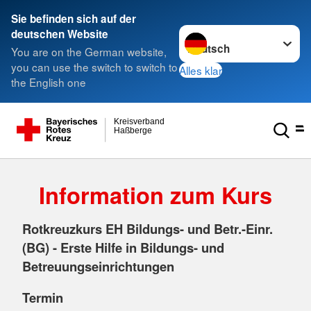
Sie befinden sich auf der
Sprache wechseln zu
deutschen Website
You are on the German website,
you can use the switch to switch to
Alles klar
the English one
Kreisverband
Haßberge
Information zum Kurs
Rotkreuzkurs EH Bildungs- und Betr.-Einr.
(BG) - Erste Hilfe in Bildungs- und
Betreuungseinrichtungen
Termin