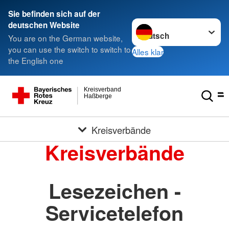
Sie befinden sich auf der
Sprache wechseln zu
deutschen Website
You are on the German website,
you can use the switch to switch to
Alles klar
the English one
Kreisverband
Haßberge
Kreisverbände
Kreisverbände
Lesezeichen -
Servicetelefon