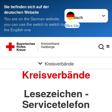
Sie befinden sich auf der
Sprache wechseln zu
deutschen Website
You are on the German website,
you can use the switch to switch to
Alles klar
the English one
Kreisverband
Haßberge
Kreisverbände
Kreisverbände
Lesezeichen -
Servicetelefon