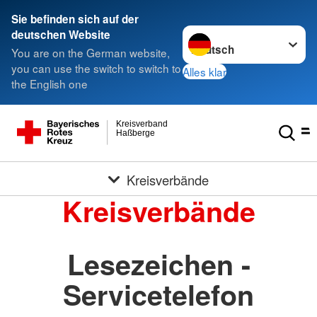
Sie befinden sich auf der
Sprache wechseln zu
deutschen Website
You are on the German website,
you can use the switch to switch to
Alles klar
the English one
Kreisverband
Haßberge
Kreisverbände
Kreisverbände
Lesezeichen -
Servicetelefon