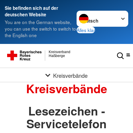
Sie befinden sich auf der
Sprache wechseln zu
deutschen Website
You are on the German website,
you can use the switch to switch to
Alles klar
the English one
Kreisverband
Haßberge
Kreisverbände
Kreisverbände
Lesezeichen -
Servicetelefon