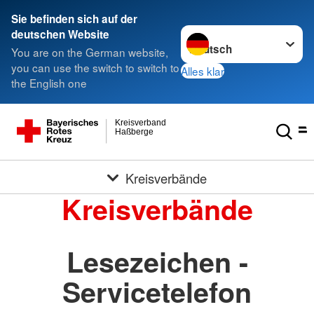
Sie befinden sich auf der
Sprache wechseln zu
deutschen Website
You are on the German website,
you can use the switch to switch to
Alles klar
the English one
Kreisverband
Haßberge
Kreisverbände
Kreisverbände
Lesezeichen -
Servicetelefon