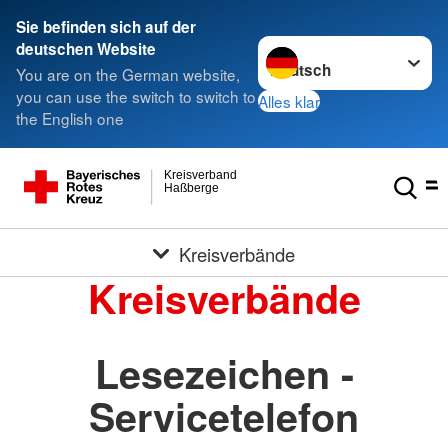
Sie befinden sich auf der
Sprache wechseln zu
deutschen Website
You are on the German website,
you can use the switch to switch to
Alles klar
the English one
Kreisverband
Haßberge
Kreisverbände
Kreisverbände
Lesezeichen -
Servicetelefon