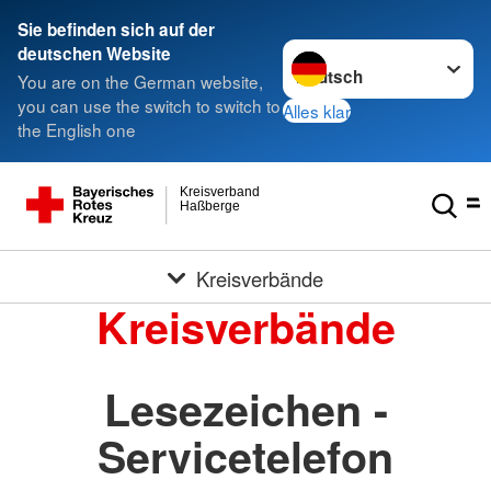
Sie befinden sich auf der
Sprache wechseln zu
deutschen Website
You are on the German website,
you can use the switch to switch to
Alles klar
the English one
Kreisverband
Haßberge
Kreisverbände
Kreisverbände
Lesezeichen -
Servicetelefon