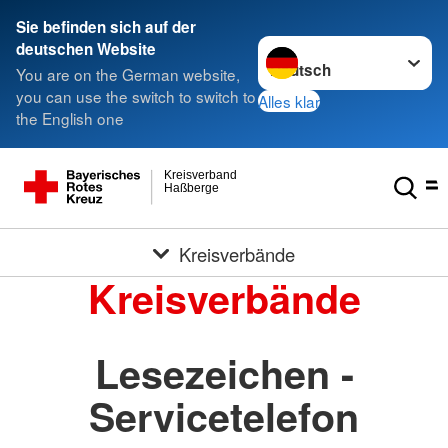
Sie befinden sich auf der
Sprache wechseln zu
deutschen Website
You are on the German website,
you can use the switch to switch to
Alles klar
the English one
Kreisverband
Haßberge
Kreisverbände
Kreisverbände
Lesezeichen -
Servicetelefon