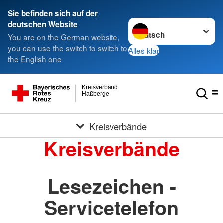
Sie befinden sich auf der
Sprache wechseln zu
deutschen Website
You are on the German website,
you can use the switch to switch to
Alles klar
the English one
Kreisverband
Haßberge
Kreisverbände
Kreisverbände
Lesezeichen -
Servicetelefon