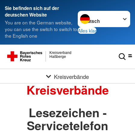
Sie befinden sich auf der
Sprache wechseln zu
deutschen Website
You are on the German website,
you can use the switch to switch to
Alles klar
the English one
Kreisverband
Haßberge
Kreisverbände
Kreisverbände
Lesezeichen -
Servicetelefon