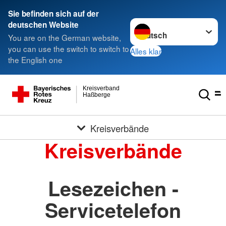
Sie befinden sich auf der
Sprache wechseln zu
deutschen Website
You are on the German website,
you can use the switch to switch to
Alles klar
the English one
Kreisverband
Haßberge
Kreisverbände
Kreisverbände
Lesezeichen -
Servicetelefon