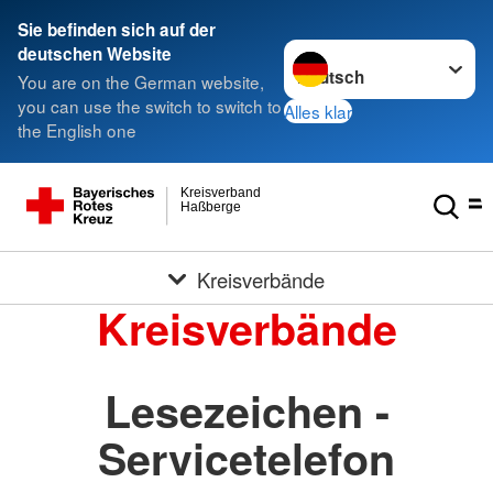
Sie befinden sich auf der
Sprache wechseln zu
deutschen Website
You are on the German website,
you can use the switch to switch to
Alles klar
the English one
Kreisverband
Haßberge
Kreisverbände
Kreisverbände
Lesezeichen -
Servicetelefon