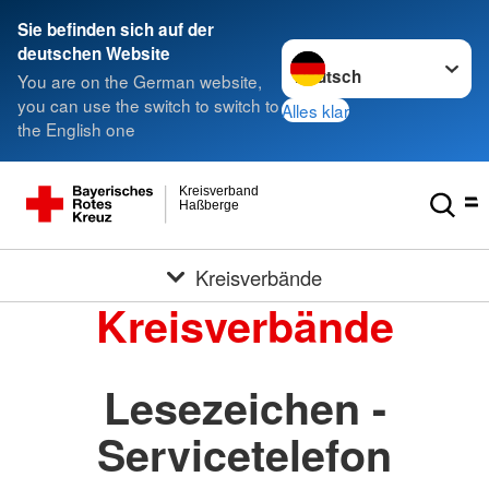
Sie befinden sich auf der
Sprache wechseln zu
deutschen Website
You are on the German website,
you can use the switch to switch to
Alles klar
the English one
Kreisverband
Haßberge
Kreisverbände
Kreisverbände
Lesezeichen -
Servicetelefon