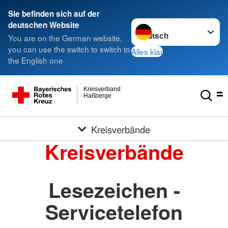
Sie befinden sich auf der
Sprache wechseln zu
deutschen Website
You are on the German website,
you can use the switch to switch to
Alles klar
the English one
Kreisverband
Haßberge
Kreisverbände
Kreisverbände
Lesezeichen -
Servicetelefon