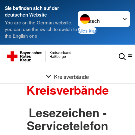
Sie befinden sich auf der
Sprache wechseln zu
deutschen Website
You are on the German website,
you can use the switch to switch to
Alles klar
the English one
Kreisverband
Haßberge
Kreisverbände
Kreisverbände
Lesezeichen -
Servicetelefon