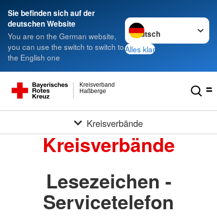
Sie befinden sich auf der
Sprache wechseln zu
deutschen Website
You are on the German website,
you can use the switch to switch to
Alles klar
the English one
Kreisverband
Haßberge
Kreisverbände
Kreisverbände
Lesezeichen -
Servicetelefon