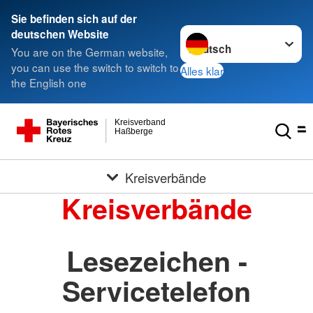
Sie befinden sich auf der
Sprache wechseln zu
deutschen Website
You are on the German website,
you can use the switch to switch to
Alles klar
the English one
Kreisverband
Haßberge
Kreisverbände
Kreisverbände
Lesezeichen -
Servicetelefon