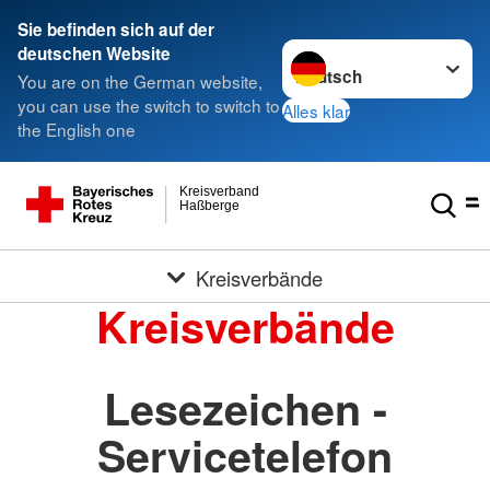
Sie befinden sich auf der
Sprache wechseln zu
deutschen Website
You are on the German website,
you can use the switch to switch to
Alles klar
the English one
Kreisverband
Haßberge
Kreisverbände
Kreisverbände
Lesezeichen -
Servicetelefon