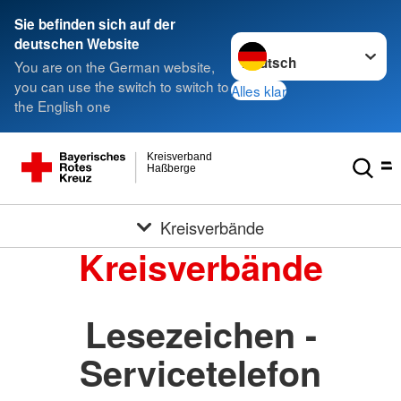
Sie befinden sich auf der
Sprache wechseln zu
deutschen Website
You are on the German website,
you can use the switch to switch to
Alles klar
the English one
Kreisverband
Haßberge
Kreisverbände
Kreisverbände
Lesezeichen -
Servicetelefon