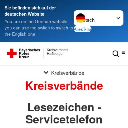
Sie befinden sich auf der
Sprache wechseln zu
deutschen Website
You are on the German website,
you can use the switch to switch to
Alles klar
the English one
Kreisverband
Haßberge
Kreisverbände
Kreisverbände
Lesezeichen -
Servicetelefon