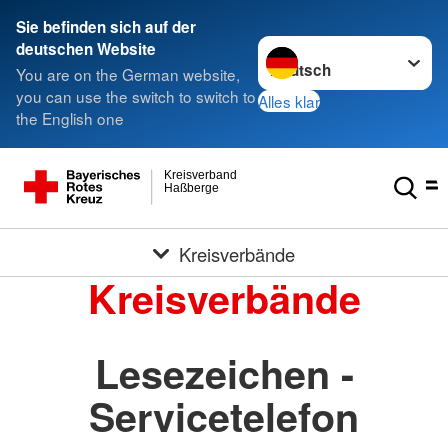
Sie befinden sich auf der
Sprache wechseln zu
deutschen Website
You are on the German website,
you can use the switch to switch to
Alles klar
the English one
Kreisverband
Haßberge
Kreisverbände
Kreisverbände
Lesezeichen -
Servicetelefon