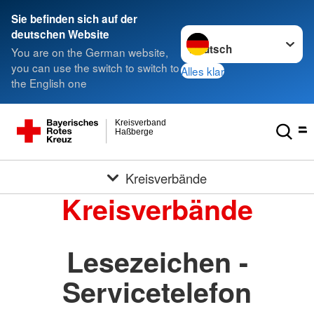
Sie befinden sich auf der
Sprache wechseln zu
deutschen Website
You are on the German website,
you can use the switch to switch to
Alles klar
the English one
Kreisverband
Haßberge
Kreisverbände
Kreisverbände
Lesezeichen -
Servicetelefon