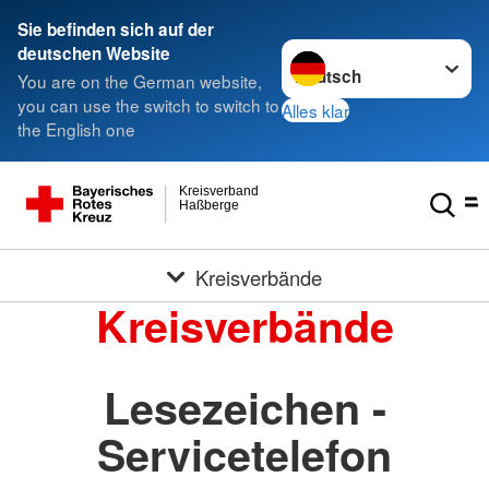
Sie befinden sich auf der
Sprache wechseln zu
deutschen Website
You are on the German website,
you can use the switch to switch to
Alles klar
the English one
Kreisverband
Haßberge
Kreisverbände
Kreisverbände
Lesezeichen -
Servicetelefon