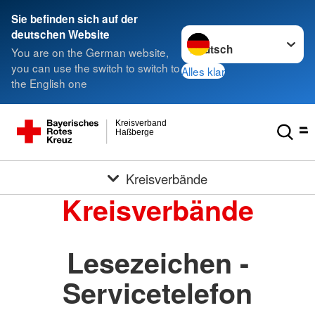
Sie befinden sich auf der
Sprache wechseln zu
deutschen Website
You are on the German website,
you can use the switch to switch to
Alles klar
the English one
Kreisverband
Haßberge
Kreisverbände
Kreisverbände
Lesezeichen -
Servicetelefon