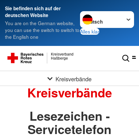
Sie befinden sich auf der
Sprache wechseln zu
deutschen Website
You are on the German website,
you can use the switch to switch to
Alles klar
the English one
Kreisverband
Haßberge
Kreisverbände
Kreisverbände
Lesezeichen -
Servicetelefon