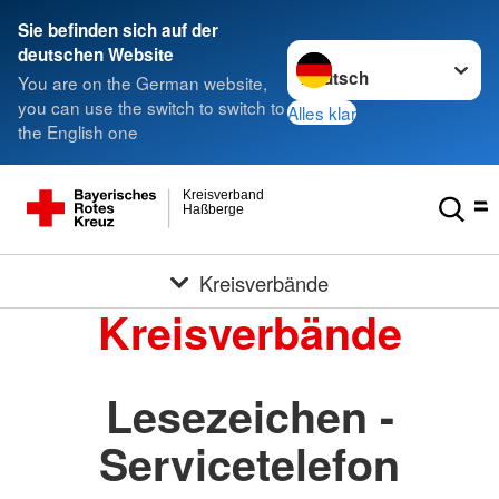
Sie befinden sich auf der
Sprache wechseln zu
deutschen Website
You are on the German website,
you can use the switch to switch to
Alles klar
the English one
Kreisverband
Haßberge
Kreisverbände
Kreisverbände
Lesezeichen -
Servicetelefon