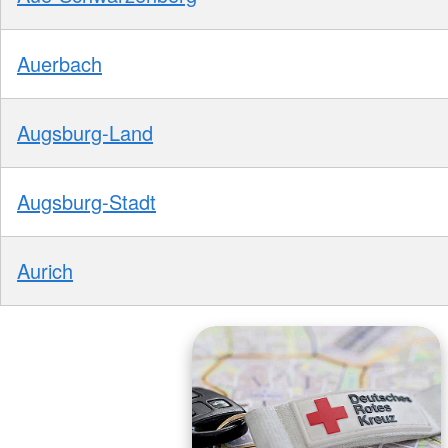
Auerbach
Augsburg-Land
Augsburg-Stadt
Aurich