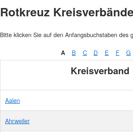
Rotkreuz Kreisverbänd
Bitte klicken Sie auf den Anfangsbuchstaben des 
A
B
C
D
E
F
G
Kreisverband
Aalen
Ahrweiler