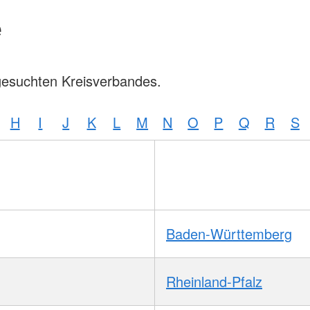
e
gesuchten Kreisverbandes.
H
I
J
K
L
M
N
O
P
Q
R
S
Baden-Württemberg
Rheinland-Pfalz