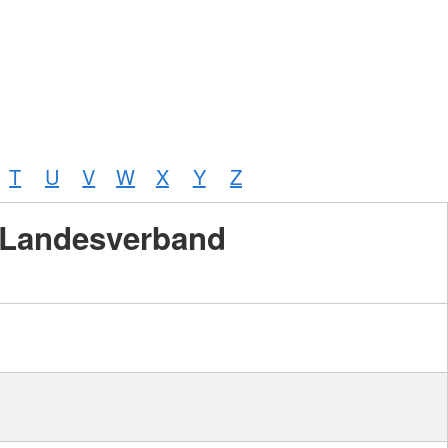
T
U
V
W
X
Y
Z
Landesverband