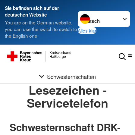
Sie befinden sich auf der
Sprache wechseln zu
deutschen Website
You are on the German website,
you can use the switch to switch to
Alles klar
the English one
Kreisverband
Haßberge
Schwesternschaften
Lesezeichen -
Servicetelefon
Schwesternschaft DRK-