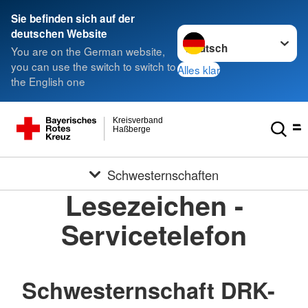
Sie befinden sich auf der
Sprache wechseln zu
deutschen Website
You are on the German website,
you can use the switch to switch to
Alles klar
the English one
Kreisverband
Haßberge
Schwesternschaften
Lesezeichen -
Servicetelefon
Schwesternschaft DRK-