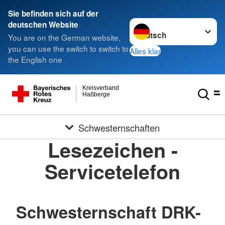
Sie befinden sich auf der
Sprache wechseln zu
deutschen Website
You are on the German website,
you can use the switch to switch to
Alles klar
the English one
Kreisverband
Haßberge
Schwesternschaften
Lesezeichen -
Servicetelefon
Schwesternschaft DRK-