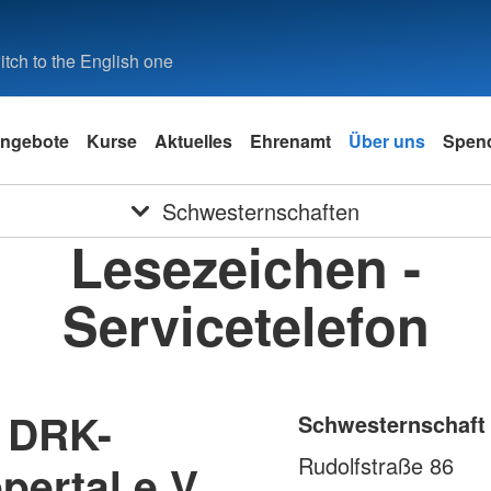
tch to the English one
ngebote
Kurse
Aktuelles
Ehrenamt
Über uns
Spen
Schwesternschaften
Lesezeichen -
Servicetelefon
 DRK-
Schwesternschaft
Rudolfstraße 86
ertal e.V.