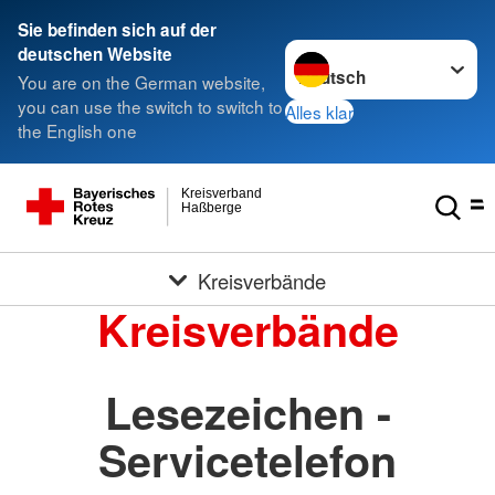
Sie befinden sich auf der
Sprache wechseln zu
deutschen Website
You are on the German website,
you can use the switch to switch to
Alles klar
the English one
Kreisverband
Haßberge
Kreisverbände
Kreisverbände
Lesezeichen -
Servicetelefon