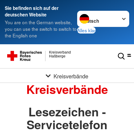
Sie befinden sich auf der
Sprache wechseln zu
deutschen Website
You are on the German website,
you can use the switch to switch to
Alles klar
the English one
Kreisverband
Haßberge
Kreisverbände
Kreisverbände
Lesezeichen -
Servicetelefon