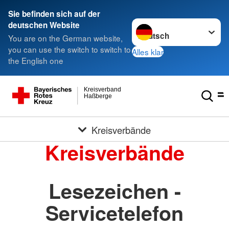
Sie befinden sich auf der
Sprache wechseln zu
deutschen Website
You are on the German website,
you can use the switch to switch to
Alles klar
the English one
Kreisverband
Haßberge
Kreisverbände
Kreisverbände
Lesezeichen -
Servicetelefon