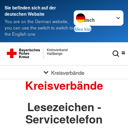
Sie befinden sich auf der
Sprache wechseln zu
deutschen Website
You are on the German website,
you can use the switch to switch to
Alles klar
the English one
Kreisverband
Haßberge
Kreisverbände
Kreisverbände
Lesezeichen -
Servicetelefon