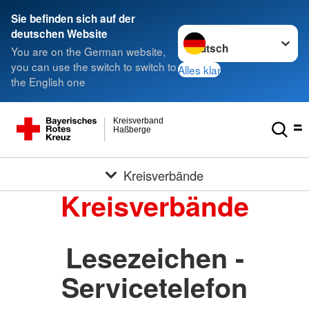
Sie befinden sich auf der
Sprache wechseln zu
deutschen Website
You are on the German website,
you can use the switch to switch to
Alles klar
the English one
Kreisverband
Haßberge
Kreisverbände
Kreisverbände
Lesezeichen -
Servicetelefon