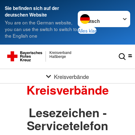
Sie befinden sich auf der
Sprache wechseln zu
deutschen Website
You are on the German website,
you can use the switch to switch to
Alles klar
the English one
Kreisverband
Haßberge
Kreisverbände
Kreisverbände
Lesezeichen -
Servicetelefon