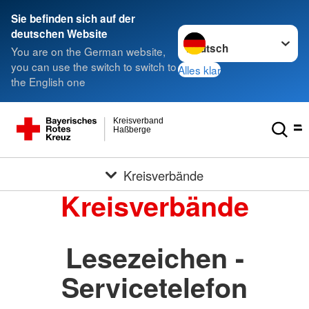
Sie befinden sich auf der
Sprache wechseln zu
deutschen Website
You are on the German website,
you can use the switch to switch to
Alles klar
the English one
Kreisverband
Haßberge
Kreisverbände
Kreisverbände
Lesezeichen -
Servicetelefon