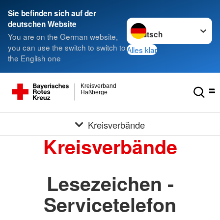
Sie befinden sich auf der
Sprache wechseln zu
deutschen Website
You are on the German website,
you can use the switch to switch to
Alles klar
the English one
Kreisverband
Haßberge
Kreisverbände
Kreisverbände
Lesezeichen -
Servicetelefon