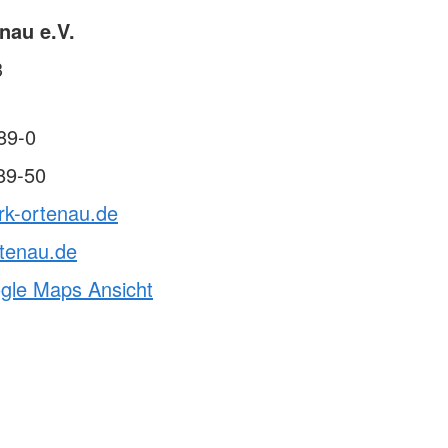
nau e.V.
3
89-0
89-50
rk-ortenau.de
tenau.de
ogle Maps Ansicht