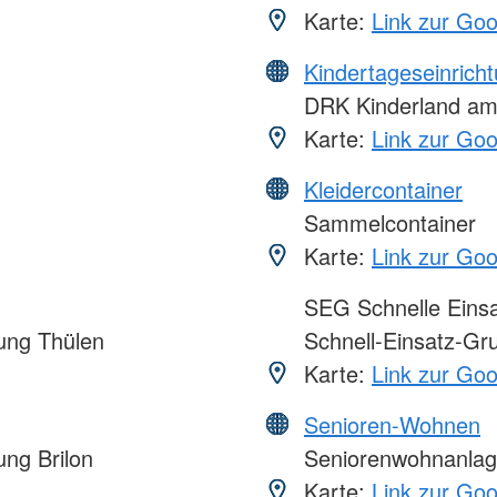
Karte:
Link zur Go
Kindertageseinrich
DRK Kinderland am
Karte:
Link zur Go
Kleidercontainer
Sammelcontainer
Karte:
Link zur Go
SEG Schnelle Eins
ung Thülen
Schnell-Einsatz-Gr
Karte:
Link zur Go
Senioren-Wohnen
ng Brilon
Seniorenwohnanla
Karte:
Link zur Go