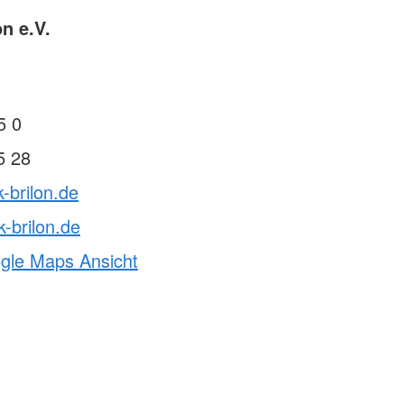
n e.V.
5 0
5 28
-brilon.de
-brilon.de
ogle Maps Ansicht