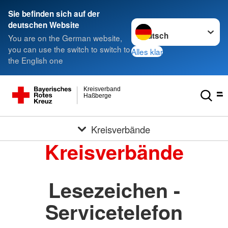
Sie befinden sich auf der
Sprache wechseln zu
deutschen Website
You are on the German website,
you can use the switch to switch to
Alles klar
the English one
Kreisverband
Haßberge
Kreisverbände
Kreisverbände
Lesezeichen -
Servicetelefon