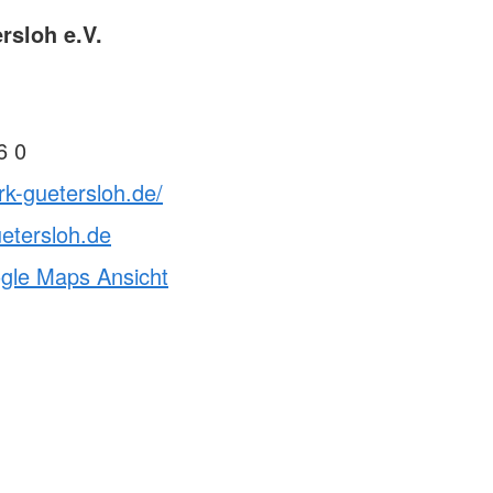
rsloh e.V.
6 0
rk-guetersloh.de/
etersloh.de
ogle Maps Ansicht