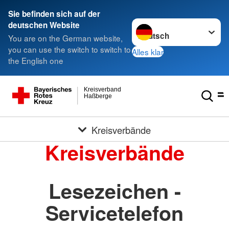
Sie befinden sich auf der
Sprache wechseln zu
deutschen Website
You are on the German website,
you can use the switch to switch to
Alles klar
the English one
Kreisverband
Haßberge
Kreisverbände
Kreisverbände
Lesezeichen -
Servicetelefon