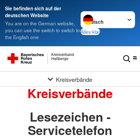
Sie befinden sich auf der
Sprache wechseln zu
deutschen Website
You are on the German website,
you can use the switch to switch to
Alles klar
the English one
Kreisverband
Haßberge
Kreisverbände
Kreisverbände
Lesezeichen -
Servicetelefon