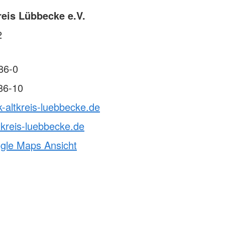
reis Lübbecke e.V.
2
86-0
86-10
k-altkreis-luebbecke.de
tkreis-luebbecke.de
ogle Maps Ansicht