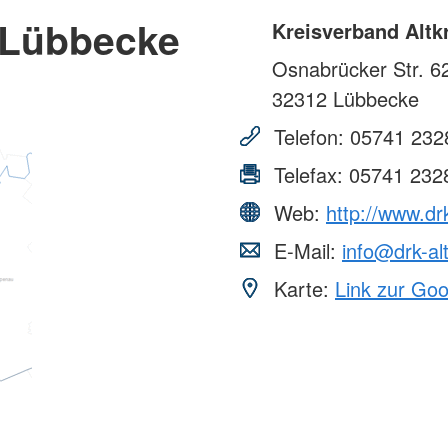
 Lübbecke
Kreisverband Altk
Osnabrücker Str. 6
32312
Lübbecke
Telefon:
05741 232
Telefax:
05741 232
Web:
http://www.dr
E-Mail:
info@drk-al
Karte:
Link zur Go