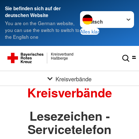
Sie befinden sich auf der
Sprache wechseln zu
deutschen Website
You are on the German website,
you can use the switch to switch to
Alles klar
the English one
Kreisverband
Haßberge
Kreisverbände
Kreisverbände
Lesezeichen -
Servicetelefon