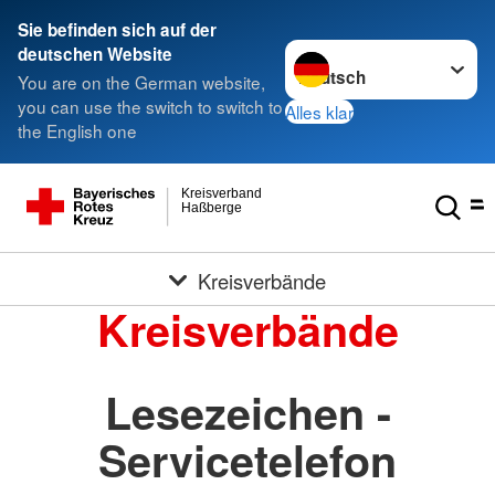
Sie befinden sich auf der
Sprache wechseln zu
deutschen Website
You are on the German website,
you can use the switch to switch to
Alles klar
the English one
Kreisverband
Haßberge
Kreisverbände
Kreisverbände
Lesezeichen -
Servicetelefon