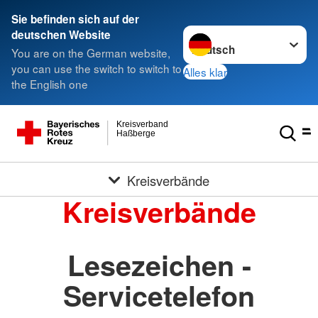
Sie befinden sich auf der
Sprache wechseln zu
deutschen Website
You are on the German website,
you can use the switch to switch to
Alles klar
the English one
Kreisverband
Haßberge
Kreisverbände
Kreisverbände
Lesezeichen -
Servicetelefon